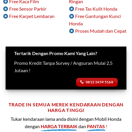
Free Kaca Film
Ringan
Free Sensor Parkir
Free Tas Kulit Honda
Free Karpet Lembaran
Free Gantungan Kunci
Honda
Proses Mudah dan Cepat
Tertarik Dengan Promo Kami Yang Lain?
Promo Kredit Tanpa Survey / Angsuran Mulai 2,5
Jutaan !
0812 2459 5168
TRADE IN SEMUA MEREK KENDARAAN DENGAN
HARGA TINGGI
Tukar kendaraan lama anda disini dengan Mobil Honda
dengan
HARGA TERBAIK
dan
PANTAS
!