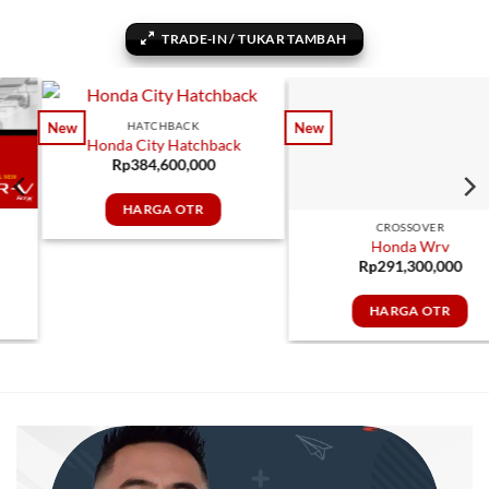
TRADE-IN / TUKAR TAMBAH
HATCHBACK
CROSSOVER
New
New
Honda City Hatchback
Honda Wrv
Rp
384,600,000
Rp
291,300,000
HARGA OTR
HARGA OTR