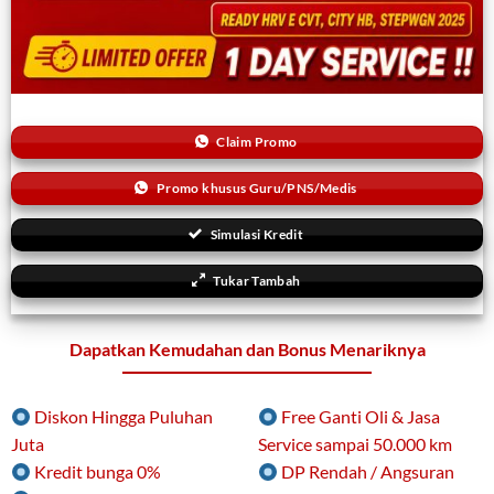
Claim Promo
Promo khusus Guru/PNS/Medis
Simulasi Kredit
Tukar Tambah
Dapatkan Kemudahan dan Bonus Menariknya
Diskon Hingga Puluhan
Free Ganti Oli & Jasa
Juta
Service sampai 50.000 km
Kredit bunga 0%
DP Rendah / Angsuran