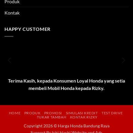
Produk
Kontak
HAPPY CUSTOMER
Terima Kasih, kepada Konsumen Loyal Honda yang setia
membeli Mobil Honda kepada Rizky.
HOME
PRODUK
PROMOSI
SIMULASI KREDIT
TEST DRIVE
TUKAR TAMBAH
KONTAK RIZKY
Copyright 2026 © Harga Honda Bandung Raya
Support By
Ichi Hachi Website and Ads