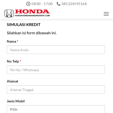
Skip
08:00 - 17:00
081224595168
to
content
SIMULASI KREDIT
Silahkan isi form dibawah ini.
Nama
*
No Telp
*
Alamat
Jenis Mobil